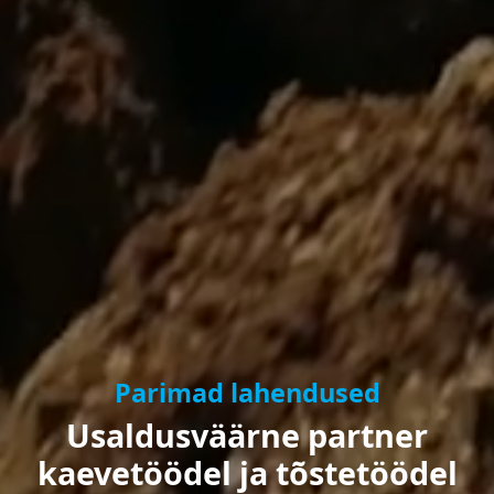
Parimad lahendused
Usaldusväärne partner
kaevetöödel ja tõstetöödel