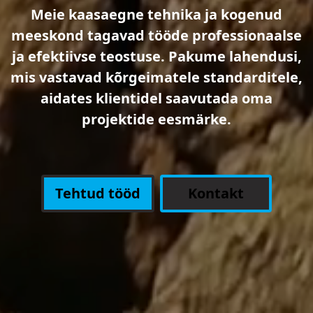
Meie kaasaegne tehnika ja kogenud
meeskond tagavad tööde professionaalse
ja efektiivse teostuse. Pakume lahendusi,
mis vastavad kõrgeimatele standarditele,
aidates klientidel saavutada oma
projektide eesmärke.
Tehtud tööd
Kontakt